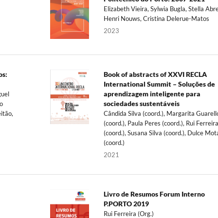
Elizabeth Vieira, Sylwia Bugla, Stella Abr
Henri Nouws, Cristina Delerue-Matos
2023
os:
Book of abstracts of XXVI RECLA
International Summit – Soluções de
aprendizagem inteligente para
guel
sociedades sustentáveis
o
itão,
Cândida Silva (coord.), Margarita Guarell
(coord.), Paula Peres (coord.), Rui Ferreir
(coord.), Susana Silva (coord.), Dulce Mot
(coord.)
2021
Livro de Resumos Forum Interno
P.PORTO 2019
Rui Ferreira (Org.)