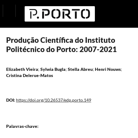
Produção Científica do Instituto
Politécnico do Porto: 2007-2021
Elizabeth Vieira
;
Sylwia Bugla
;
Stella Abreu
;
Henri Nouws
;
Cristina Delerue-Matos
DOI:
https://doi.org/10.26537/edp.porto.149
Palavras-chave: