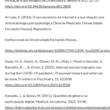
formação e dos estágios de Licenciatura. Sensos-e, 8(1), 22–31.
https://doi.org/10.34630/sensose.v8i1.3808
Arruda, A. (2016). O uso excessivo da internet e a sua relação com
sintomatologia psicopatológica [Tese de Mestrado, Universidade
Fernando Pessoa], Repositório
Institucional da Universidade Fernando Pessoa.
https://bdigital.ufp.pt/bitstream/10284/5704/1/DM_Ana%20Caroli
Awan, H. A., Aamir, A., Diwan, M. N., Ullah, I., Pereira-Sanchez, V.,
Ramalho, R., ... & Virani, S. (2021). Internet and pornography use
during the COVID-19 pandemic: Presumed impact and what can
be done. Frontiers in Psychiatry, 12, 623508.
https://doi.org/10.3389/fpsyt.2021.623508
Azevedo, J., & Seixas, M. (2011). Questões de género na
participação digital. Media & Jornalismo, 10(2), 59-80.
https://fabricadesites.fcsh.unl.pt/polocicdigital/wpcontent/uploads/