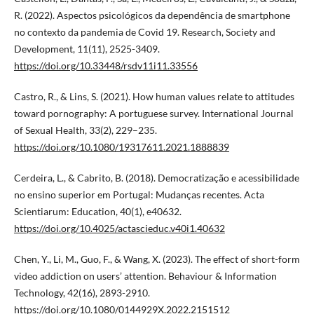
R. (2022). Aspectos psicológicos da dependência de smartphone
no contexto da pandemia de Covid 19. Research, Society and
Development, 11(11), 2525-3409.
https://doi.org/10.33448/rsdv11i11.33556
Castro, R., & Lins, S. (2021). How human values relate to attitudes
toward pornography: A portuguese survey. International Journal
of Sexual Health, 33(2), 229–235.
https://doi.org/10.1080/19317611.2021.1888839
Cerdeira, L., & Cabrito, B. (2018). Democratização e acessibilidade
no ensino superior em Portugal: Mudanças recentes. Acta
Scientiarum: Education, 40(1), e40632.
https://doi.org/10.4025/actascieduc.v40i1.40632
Chen, Y., Li, M., Guo, F., & Wang, X. (2023). The effect of short-form
video addiction on users’ attention. Behaviour & Information
Technology, 42(16), 2893-2910.
https://doi.org/10.1080/0144929X.2022.2151512