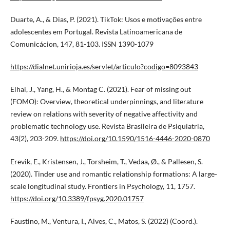
Duarte, A., & Dias, P. (2021). TikTok: Usos e motivações entre
adolescentes em Portugal. Revista Latinoamericana de
Comunicácion, 147, 81-103. ISSN 1390-1079
https://dialnet.unirioja.es/servlet/articulo?codigo=8093843
Elhai, J., Yang, H., & Montag C. (2021). Fear of missing out
(FOMO): Overview, theoretical underpinnings, and literature
review on relations with severity of negative affectivity and
problematic technology use. Revista Brasileira de Psiquiatria,
43(2), 203-209.
https://doi.org/10.1590/1516-4446-2020-0870
Erevik, E., Kristensen, J., Torsheim, T., Vedaa, Ø., & Pallesen, S.
(2020). Tinder use and romantic relationship formations: A large-
scale longitudinal study. Frontiers in Psychology, 11, 1757.
https://doi.org/10.3389/fpsyg.2020.01757
Faustino, M., Ventura, I., Alves, C., Matos, S. (2022) (Coord.).