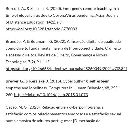
Bozcurt, A., & Sharma, R. (2020). Emergency remote teaching in a
time of global crisis due to CoronaVirus pandemic. Asian Journal
of Distance Education, 14(1), i-vi.
https://doi.org/10.5281/zenodo.3778083
Brandão, P., & Boumann, G. (2022). A inserção digital de qualidade
como direito fundamental na era de hiperconectividade: O direito
a acessar direitos. Revista de Direito, Governança e Novas
Tecnologias, 7(2), 91-112.
https://doi.org/10.26668/IndexLawJournals/25260049/2021.v7i2.84
Brewer, G., & Kerslake, J. (2015). Cyberbullying, self-esteem,
empathy and loneliness. Computers in Human Behavior, 48, 255-
260.
https://doi.org/10.1016/j.chb.2015.01.073
Cação, M. G. (2023). Relação entre a cyberpornografia, a
satisfação com os relacionamentos amorosos e a satisfação sexual
numa amostra de adultos portugueses [Dissertação de