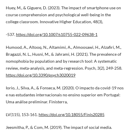
Huey, M., & Giguere, D. (2023). The impact of smartphone use on
course comprehension and psychological well-being in the
college classroom. Innovative Higher Education, 48(3),
-537.
https://doi.org/10.1007/s10755-022-09638-1
Humood, A., Altooq, N., Altamimi, A., Almoosawi, H., Alzafiri, M.,
Bragazzi, N. L., Husni, M., & Jahrami, H. (2021). The prevalence of
nomophobia by population and by research tool: A systematic
review, meta-analysis, and meta-regression. Psych, 3(2), 249-258.
https://doi.org/10.3390/psych3020019
Iorio, J., Silva, A., & Fonseca, M. (2020). O impacto da covid-19 nos
e nas estudantes internacionais no ensino superior em Portugal:
Uma análise preliminar. Finisterra,
LV(115), 153‑161.
https://doi.org/10.18055/Finis20285
Jeesmitha, P., & Com, M. (2019). The impact of social media.