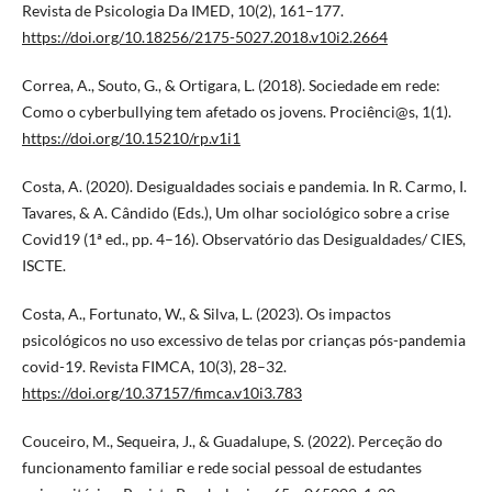
Revista de Psicologia Da IMED, 10(2), 161–177.
https://doi.org/10.18256/2175-5027.2018.v10i2.2664
Correa, A., Souto, G., & Ortigara, L. (2018). Sociedade em rede:
Como o cyberbullying tem afetado os jovens. Prociênci@s, 1(1).
https://doi.org/10.15210/rp.v1i1
Costa, A. (2020). Desigualdades sociais e pandemia. In R. Carmo, I.
Tavares, & A. Cândido (Eds.), Um olhar sociológico sobre a crise
Covid19 (1ª ed., pp. 4–16). Observatório das Desigualdades/ CIES,
ISCTE.
Costa, A., Fortunato, W., & Silva, L. (2023). Os impactos
psicológicos no uso excessivo de telas por crianças pós-pandemia
covid-19. Revista FIMCA, 10(3), 28–32.
https://doi.org/10.37157/fimca.v10i3.783
Couceiro, M., Sequeira, J., & Guadalupe, S. (2022). Perceção do
funcionamento familiar e rede social pessoal de estudantes