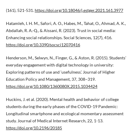
(161), 521-531.
https://doi.org/10.18046/j.estger.2021.161.3977
Hatamleh, I. H. M., Safori, A. O., Habes, M., Tahat, O., Ahmad, A. K.,
Abdallah, R. A.-Q., & Aissani, R. (2023). Trust in social media:
Enhancing social relationships. Social Sciences, 12(7), 416.
https://doi.org/10.3390/socsci12070416
Henderson, M., Selwyn, N., Finger, G., & Aston, R. (2015). Students'
everyday engagement with digital technology in university:
Exploring patterns of use and ‘usefulness’. Journal of Higher
Education Policy and Management, 37, 308–319.
https://doi.org/10.1080/1360080X.2015.1034424
Huckins, J. et al. (2020). Mental health and behavior of college
students during the early phases of the COVID-19 Pandemic:
Longitudinal smartphone and ecological momentary assessment
study. Journal of Medical Internet Research, 22, 1-13.
https://doi.org/10.2196/20185