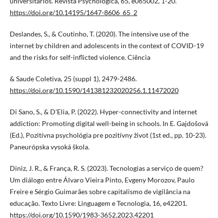
universitários. Revista Psychologica, 65, e065002, 1-20.
https://doi.org/10.14195/1647-8606_65_2
Deslandes, S., & Coutinho, T. (2020). The intensive use of the
internet by children and adolescents in the context of COVID-19
and the risks for self-inflicted violence. Ciência
& Saude Coletiva, 25 (suppl 1), 2479-2486.
https://doi.org/10.1590/141381232020256.1.11472020
Di Sano, S., & D’Elia, P. (2022). Hyper-connectivity and internet
addiction: Promoting digital well-being in schools. In E. Gajdošová
(Ed.), Pozitívna psychológia pre pozitívny život (1st ed., pp. 10-23).
Paneurópska vysoká škola.
Diniz, J. R., & França, R. S. (2023). Tecnologias a serviço de quem?
Um diálogo entre Álvaro Vieira Pinto, Evgeny Morozov, Paulo
Freire e Sérgio Guimarães sobre capitalismo de vigilância na
educação. Texto Livre: Linguagem e Tecnologia, 16, e42201.
https://doi.org/10.1590/1983-3652.2023.42201