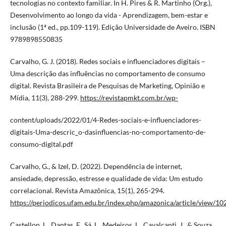
tecnologias no contexto familiar. In H. Pires & R. Martinho (Org.),
Desenvolvimento ao longo da vida - Aprendizagem, bem-estar e
inclusão (1ª ed., pp.109-119). Edição Universidade de Aveiro. ISBN
9789898550835
Carvalho, G. J. (2018). Redes sociais e influenciadores digitais –
Uma descrição das influências no comportamento de consumo
digital. Revista Brasileira de Pesquisas de Marketing, Opinião e
Mídia, 11(3), 288-299.
https://revistapmkt.com.br/wp-
content/uploads/2022/01/4-Redes-sociais-e-influenciadores-
digitais-Uma-descric_o-dasinfluencias-no-comportamento-de-
consumo-digital.pdf
Carvalho, G., & Izel, D. (2022). Dependência de internet,
ansiedade, depressão, estresse e qualidade de vida: Um estudo
correlacional. Revista Amazônica, 15(1), 265-294.
https://periodicos.ufam.edu.br/index.php/amazonica/article/view/10
Castellon, L., Dantas, F., Sá, L., Medeiros, L., Cavalcanti, J., & Souza,