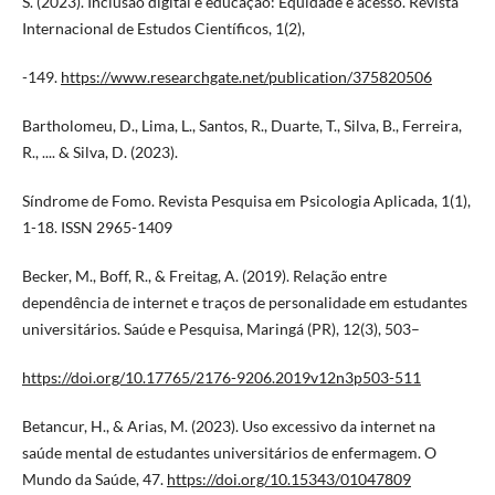
S. (2023). Inclusão digital e educação: Equidade e acesso. Revista
Internacional de Estudos Científicos, 1(2),
-149.
https://www.researchgate.net/publication/375820506
Bartholomeu, D., Lima, L., Santos, R., Duarte, T., Silva, B., Ferreira,
R., .... & Silva, D. (2023).
Síndrome de Fomo. Revista Pesquisa em Psicologia Aplicada, 1(1),
1-18. ISSN 2965-1409
Becker, M., Boff, R., & Freitag, A. (2019). Relação entre
dependência de internet e traços de personalidade em estudantes
universitários. Saúde e Pesquisa, Maringá (PR), 12(3), 503–
https://doi.org/10.17765/2176-9206.2019v12n3p503-511
Betancur, H., & Arias, M. (2023). Uso excessivo da internet na
saúde mental de estudantes universitários de enfermagem. O
Mundo da Saúde, 47.
https://doi.org/10.15343/01047809