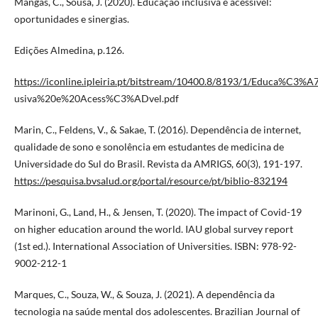
Mangas, C., Sousa, J. (2020). Educação inclusiva e acessível:
oportunidades e sinergias.
Edições Almedina, p.126.
https://iconline.ipleiria.pt/bitstream/10400.8/8193/1/Educa%C
usiva%20e%20Acess%C3%ADvel.pdf
Marin, C., Feldens, V., & Sakae, T. (2016). Dependência de internet,
qualidade de sono e sonolência em estudantes de medicina de
Universidade do Sul do Brasil. Revista da AMRIGS, 60(3), 191-197.
https://pesquisa.bvsalud.org/portal/resource/pt/biblio-832194
Marinoni, G., Land, H., & Jensen, T. (2020). The impact of Covid-19
on higher education around the world. IAU global survey report
(1st ed.). International Association of Universities. ISBN: 978-92-
9002-212-1
Marques, C., Souza, W., & Souza, J. (2021). A dependência da
tecnologia na saúde mental dos adolescentes. Brazilian Journal of