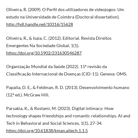
Oliveira, R. (2009). O Perfil dos utilizadores de videojogos: Um
estudo na Universidade de Coimbra (Doctoral dissertation).
http://hdl.handle.net/10316/15628
Oliveira, R., & Isaia, C. (2012). Editorial. Revista Direitos
Emergentes Na Sociedade Global, 1(1).
https://doi.org/10.5902/231630546287
Organização Mundial da Saúde (2022). 11ª revisão da
Classificação Internacional de Doenças (CID-11). Geneva: OMS.
Papalia, D. E., & Feldman, R. D. (2013). Desenvolvimento humano
(12.ª ed.). McGraw Hill.
Parsakia, K., & Rostami, M. (2023). Digital intimacy: How
technology shapes friendships and romantic relationships. AI and
Tech in Behavioral and Social Sciences, 1(1), 27-34.
https://doi.org/10.61838/kman.aitech.1.1.5