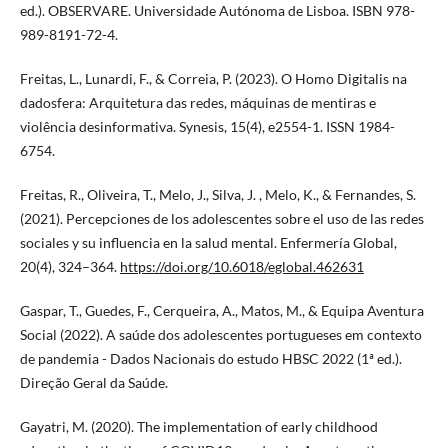
ed.). OBSERVARE. Universidade Autónoma de Lisboa. ISBN 978-
989-8191-72-4.
Freitas, L., Lunardi, F., & Correia, P. (2023). O Homo Digitalis na
dadosfera: Arquitetura das redes, máquinas de mentiras e
violência desinformativa. Synesis, 15(4), e2554-1. ISSN 1984-
6754.
Freitas, R., Oliveira, T., Melo, J., Silva, J. , Melo, K., & Fernandes, S.
(2021). Percepciones de los adolescentes sobre el uso de las redes
sociales y su influencia en la salud mental. Enfermería Global,
20(4), 324–364.
https://doi.org/10.6018/eglobal.462631
Gaspar, T., Guedes, F., Cerqueira, A., Matos, M., & Equipa Aventura
Social (2022). A saúde dos adolescentes portugueses em contexto
de pandemia - Dados Nacionais do estudo HBSC 2022 (1ª ed.).
Direção Geral da Saúde.
Gayatri, M. (2020). The implementation of early childhood