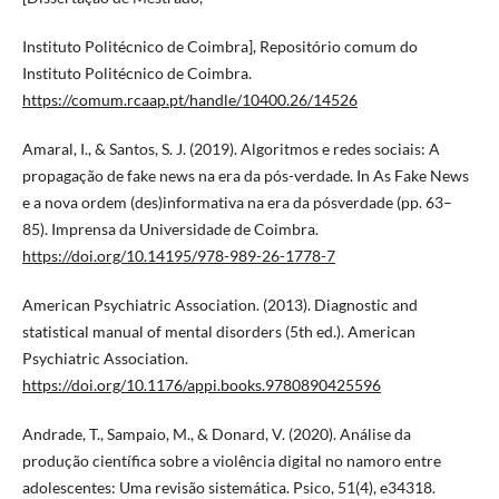
Instituto Politécnico de Coimbra], Repositório comum do
Instituto Politécnico de Coimbra.
https://comum.rcaap.pt/handle/10400.26/14526
Amaral, I., & Santos, S. J. (2019). Algoritmos e redes sociais: A
propagação de fake news na era da pós-verdade. In As Fake News
e a nova ordem (des)informativa na era da pósverdade (pp. 63–
85). Imprensa da Universidade de Coimbra.
https://doi.org/10.14195/978-989-26-1778-7
American Psychiatric Association. (2013). Diagnostic and
statistical manual of mental disorders (5th ed.). American
Psychiatric Association.
https://doi.org/10.1176/appi.books.9780890425596
Andrade, T., Sampaio, M., & Donard, V. (2020). Análise da
produção científica sobre a violência digital no namoro entre
adolescentes: Uma revisão sistemática. Psico, 51(4), e34318.