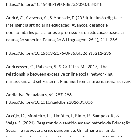
https://doi.org/10.15448/1980-8623.2020.4.34318
André, C., Azevedo, A., & Andrade, F. (2024). Inclusão digital e
inteligência artificial na educação: Avanços, desafios e
oportunidades para alunos e professores da educação básica à
educação superior. Educação & Linguagem, 26(1), 211–236.
https://doi.org/10.15603/2176-0985/el.v26n1p211-236
Andreassen, C., Pallesen, S., & Griffiths, M. (2017). The
relationship between excessive online social networking,
narcissism, and self-esteem: Findings from a large national survey.
Addictive Behaviours, 64, 287-293.
https://doi.org/10.1016/j.addbeh.2016.03.006
Araújo, D., Monteiro, H., Timóteo, I., Pinto, R., Sampaio, R., &
Veiga, S. (2021). Resgatando o sentido emancipatório da Educação
Social na resposta à crise pandémica: Um olhar a partir da