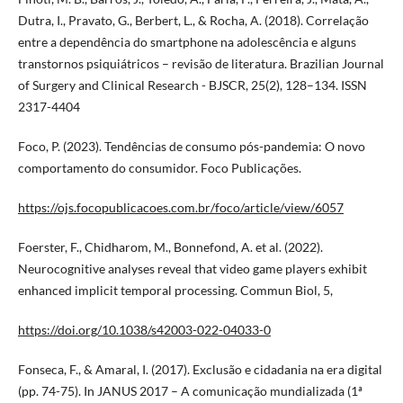
Dutra, I., Pravato, G., Berbert, L., & Rocha, A. (2018). Correlação
entre a dependência do smartphone na adolescência e alguns
transtornos psiquiátricos – revisão de literatura. Brazilian Journal
of Surgery and Clinical Research - BJSCR, 25(2), 128–134. ISSN
2317-4404
Foco, P. (2023). Tendências de consumo pós-pandemia: O novo
comportamento do consumidor. Foco Publicações.
https://ojs.focopublicacoes.com.br/foco/article/view/6057
Foerster, F., Chidharom, M., Bonnefond, A. et al. (2022).
Neurocognitive analyses reveal that video game players exhibit
enhanced implicit temporal processing. Commun Biol, 5,
https://doi.org/10.1038/s42003-022-04033-0
Fonseca, F., & Amaral, I. (2017). Exclusão e cidadania na era digital
(pp. 74-75). In JANUS 2017 – A comunicação mundializada (1ª