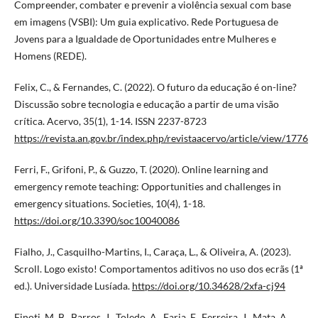
Compreender, combater e prevenir a violência sexual com base
em imagens (VSBI): Um guia explicativo. Rede Portuguesa de
Jovens para a Igualdade de Oportunidades entre Mulheres e
Homens (REDE).
Felix, C., & Fernandes, C. (2022). O futuro da educação é on-line?
Discussão sobre tecnologia e educação a partir de uma visão
crítica. Acervo, 35(1), 1-14. ISSN 2237-8723
https://revista.an.gov.br/index.php/revistaacervo/article/view/1776
Ferri, F., Grifoni, P., & Guzzo, T. (2020). Online learning and
emergency remote teaching: Opportunities and challenges in
emergency situations. Societies, 10(4), 1-18.
https://doi.org/10.3390/soc10040086
Fialho, J., Casquilho-Martins, I., Caraça, L., & Oliveira, A. (2023).
Scroll. Logo existo! Comportamentos aditivos no uso dos ecrãs (1ª
ed.). Universidade Lusíada.
https://doi.org/10.34628/2xfa-cj94
Finoti, M. B., Barros, J., Toledo, A., Faria, F., Ferreira, J., Mata, A.,