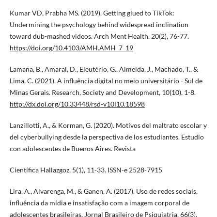
Kumar VD, Prabha MS. (2019). Getting glued to TikTok:
Undermining the psychology behind widespread inclination
toward dub-mashed videos. Arch Ment Health. 20(2), 76-77.
https://doi.org/10.4103/AMH.AMH_7_19
Lamana, B., Amaral, D., Eleutério, G., Almeida, J., Machado, T., &
Lima, C. (2021). A influência digital no meio universitário - Sul de
Minas Gerais. Research, Society and Development, 10(10), 1-8.
http://dx.doi.org/10.33448/rsd-v10i10.18598
Lanzillotti, A., & Korman, G. (2020). Motivos del maltrato escolar y
del cyberbullying desde la perspectiva de los estudiantes. Estudio
con adolescentes de Buenos Aires. Revista
Científica Hallazgoz, 5(1), 11-33. ISSN-e 2528-7915
Lira, A., Alvarenga, M., & Ganen, A. (2017). Uso de redes sociais,
influência da mídia e insatisfação com a imagem corporal de
adolescentes brasileiras. Jornal Brasileiro de Psiquiatria, 66(3),