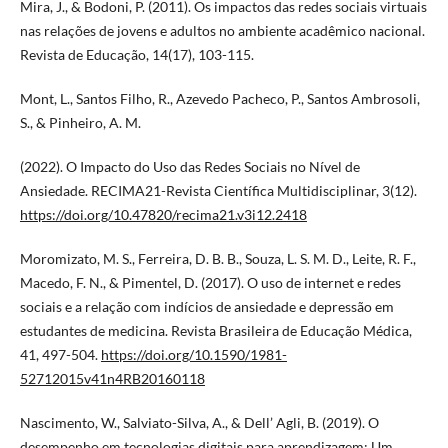
Mira, J., & Bodoni, P. (2011). Os impactos das redes sociais virtuais
nas relações de jovens e adultos no ambiente acadêmico nacional.
Revista de Educação, 14(17), 103-115.
Mont, L., Santos Filho, R., Azevedo Pacheco, P., Santos Ambrosoli,
S., & Pinheiro, A. M.
(2022). O Impacto do Uso das Redes Sociais no Nível de
Ansiedade. RECIMA21-Revista Científica Multidisciplinar, 3(12).
https://doi.org/10.47820/recima21.v3i12.2418
Moromizato, M. S., Ferreira, D. B. B., Souza, L. S. M. D., Leite, R. F.,
Macedo, F. N., & Pimentel, D. (2017). O uso de internet e redes
sociais e a relação com indícios de ansiedade e depressão em
estudantes de medicina. Revista Brasileira de Educação Médica,
41, 497-504.
https://doi.org/10.1590/1981-
52712015v41n4RB20160118
Nascimento, W., Salviato-Silva, A., & Dell’ Agli, B. (2019). O
desempenho em tecnologias digitais para aprendizagem: Um