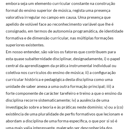
embora seja um elemento curricular constante na construção
formal do ensino superior de música, regista uma presença
valorativa irregular no campo em causa. Uma presença que
apelido de volúvel face ao reconhecimento variável que lhe é
consignado, em termos de autonomia programática, de identidade
formativa e de dimensão curricular, nas múltiplas formações
superiores existentes.
Em nosso entender, são vários os fatores que contribuem para
esta quase subalternidade disciplinar, designadamente, i) o papel
central da aprendizagem da prática instrumental individual ou
coletiva nos currículos do ensino de música; ii) a configuração
curricular histórica e pedagógica desta disciplina como uma
unidade de saber anexa a uma outra formação principal; iii) a
forte componente de carácter tarefeiro e treino a que o ensino da
disciplina recorre sistematicamente; iv) a ausência de uma
investigação sobre a teoria e às práticas neste domínio; v) ou a (co)
existência de uma pluralidade de perfis formativos que lecionam e
abordam a disciplina de uma forma específica, o que por si só é
uma mais valia interessante, malgrado ser desconhecida dos